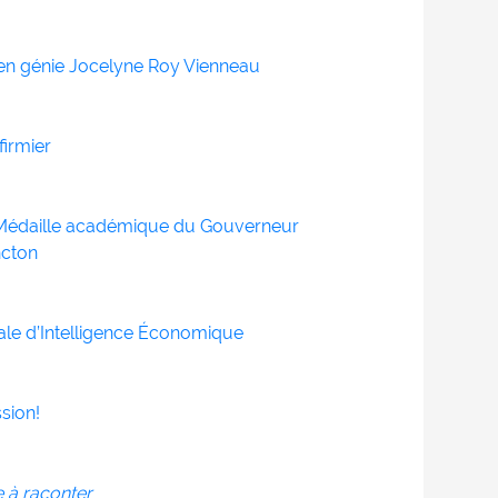
 en génie Jocelyne Roy Vienneau
firmier
la Médaille académique du Gouverneur
ncton
ale d’Intelligence Économique
sion!
re à raconter