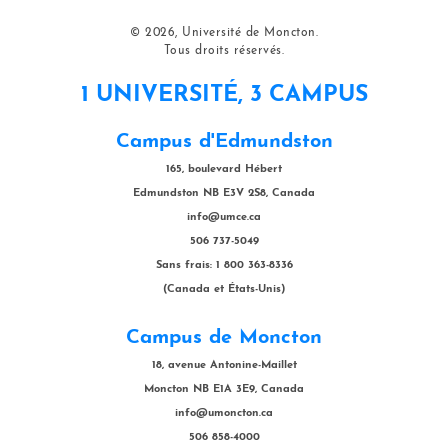
© 2026, Université de Moncton.
Tous droits réservés.
1 UNIVERSITÉ, 3 CAMPUS
Campus d'Edmundston
165, boulevard Hébert
Edmundston NB E3V 2S8, Canada
info@umce.ca
506 737-5049
Sans frais: 1 800 363-8336
(Canada et États-Unis)
Campus de Moncton
18, avenue Antonine-Maillet
Moncton NB E1A 3E9, Canada
info@umoncton.ca
506 858-4000