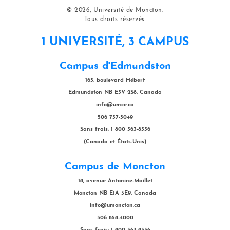
© 2026, Université de Moncton.
Tous droits réservés.
1 UNIVERSITÉ, 3 CAMPUS
Campus d'Edmundston
165, boulevard Hébert
Edmundston NB E3V 2S8, Canada
info@umce.ca
506 737-5049
Sans frais: 1 800 363-8336
(Canada et États-Unis)
Campus de Moncton
18, avenue Antonine-Maillet
Moncton NB E1A 3E9, Canada
info@umoncton.ca
506 858-4000