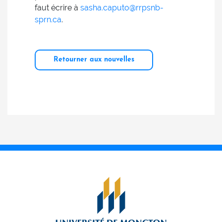
faut écrire à
sasha.caputo@rrps­nb­
sprn.ca
.
Retourner aux nouvelles