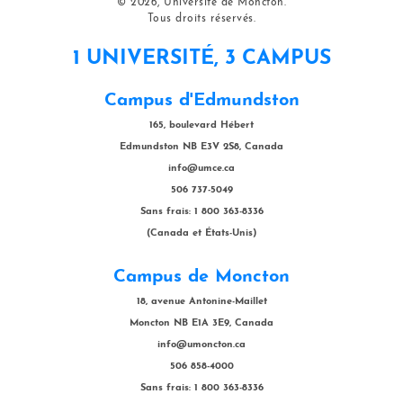
© 2026, Université de Moncton.
Tous droits réservés.
1 UNIVERSITÉ, 3 CAMPUS
Campus d'Edmundston
165, boulevard Hébert
Edmundston NB E3V 2S8, Canada
info@umce.ca
506 737-5049
Sans frais: 1 800 363-8336
(Canada et États-Unis)
Campus de Moncton
18, avenue Antonine-Maillet
Moncton NB E1A 3E9, Canada
info@umoncton.ca
506 858-4000
Sans frais: 1 800 363-8336