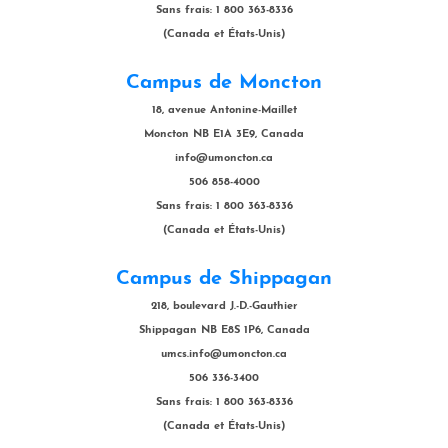
Sans frais: 1 800 363-8336
(Canada et États-Unis)
Campus de Moncton
18, avenue Antonine-Maillet
Moncton NB E1A 3E9, Canada
info@umoncton.ca
506 858-4000
Sans frais: 1 800 363-8336
(Canada et États-Unis)
Campus de Shippagan
218, boulevard J.-D.-Gauthier
Shippagan NB E8S 1P6, Canada
umcs.info@umoncton.ca
506 336-3400
Sans frais: 1 800 363-8336
(Canada et États-Unis)