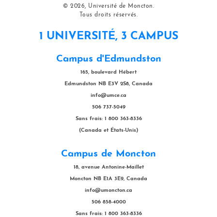
© 2026, Université de Moncton.
Tous droits réservés.
1 UNIVERSITÉ, 3 CAMPUS
Campus d'Edmundston
165, boulevard Hébert
Edmundston NB E3V 2S8, Canada
info@umce.ca
506 737-5049
Sans frais: 1 800 363-8336
(Canada et États-Unis)
Campus de Moncton
18, avenue Antonine-Maillet
Moncton NB E1A 3E9, Canada
info@umoncton.ca
506 858-4000
Sans frais: 1 800 363-8336