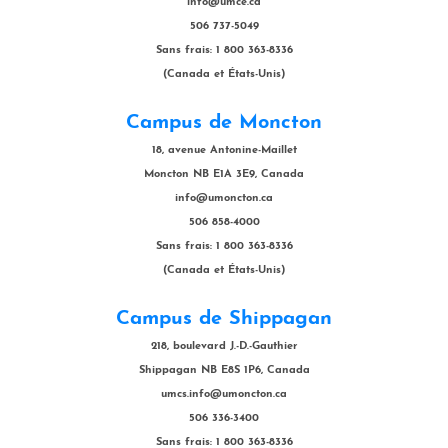
info@umce.ca
506 737-5049
Sans frais: 1 800 363-8336
(Canada et États-Unis)
Campus de Moncton
18, avenue Antonine-Maillet
Moncton NB E1A 3E9, Canada
info@umoncton.ca
506 858-4000
Sans frais: 1 800 363-8336
(Canada et États-Unis)
Campus de Shippagan
218, boulevard J.-D.-Gauthier
Shippagan NB E8S 1P6, Canada
umcs.info@umoncton.ca
506 336-3400
Sans frais: 1 800 363-8336