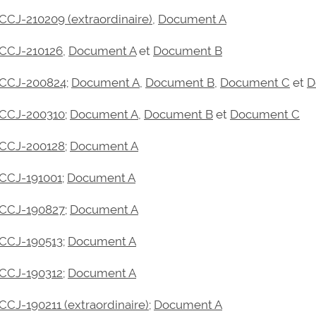
CCJ-210209 (extraordinaire)
,
Document A
CCJ-210126
,
Document A
et
Document B
CCJ-200824
;
Document A
,
Document B
,
Document C
et
D
CCJ-200310
;
Document A
,
Document B
et
Document C
CCJ-200128
;
Document A
CCJ-191001
;
Document A
CCJ-190827
;
Document A
CCJ-190513
;
Document A
CCJ-190312
;
Document A
CCJ-190211 (extraordinaire)
;
Document A