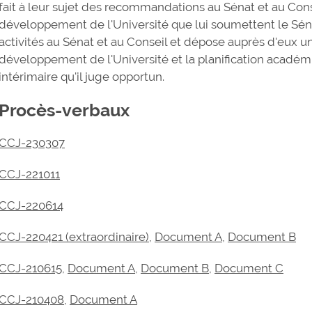
fait à leur sujet des recommandations au Sénat et au Conse
développement de l'Université que lui soumettent le Sénat
activités au Sénat et au Conseil et dépose auprès d'eux u
développement de l'Université et la planification académ
intérimaire qu'il juge opportun.
Procès-verbaux
CCJ-230307
CCJ-221011
CCJ-220614
CCJ-220421 (extraordinaire)
,
Document A
,
Document B
CCJ-210615
,
Document A
,
Document B
,
Document C
CCJ-210408
,
Document A