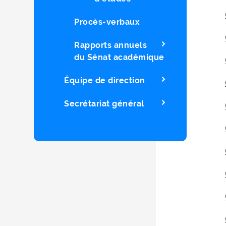
Procès-verbaux
Rapports annuels
du Sénat académique
Équipe de direction
Secrétariat général