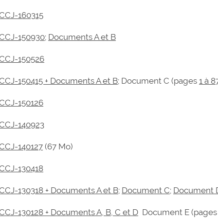
CCJ-160315
CCJ-150930
;
Documents A et B
CCJ-150526
CCJ-150415 + Documents A et B
; Document C (pages
1 à 8
CCJ-150126
CCJ-140923
CCJ-140127
(67 Mo)
CCJ-130418
CCJ-130318 + Documents A et B
;
Document C
;
Document 
CCJ-130128 + Documents A, B, C et D
Document E (page