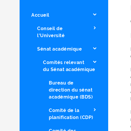
Accueil
Conseil de
l'Université
Sénat académique
Comités relevant
du Sénat académique
Bureau de
direction du sénat
académique (BDS)
Comité de la
planification (CDP)
Comité des