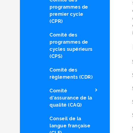
programmes de
premier cycle
(CPR)
Comité des
programmes de
cycles supérieurs
(CPS)
Comité des
règlements (CDR)
Comité
d’assurance de la
qualité (CAQ)
Conseil de la
langue française
(CLF)