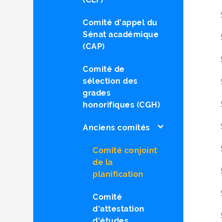
Comité d’appel du
Sénat académique
(CAP)
Comité de
sélection des
grades
honorifiques (CGH)
Anciens comités
Comité conjoint
de la
planification
Comité
d'attestation
d'études