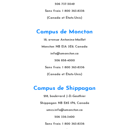
506 737-5049
Sans frais: 1 800 363-8336
(Canada et États-Unis)
Campus de Moncton
18, avenue Antonine-Maillet
Moncton NB E1A 3E9, Canada
info@umoncton.ca
506 858-4000
Sans frais: 1 800 363-8336
(Canada et États-Unis)
Campus de Shippagan
218, boulevard J.-D.-Gauthier
Shippagan NB E8S 1P6, Canada
umcs.info@umoncton.ca
506 336-3400
Sans frais: 1 800 363-8336