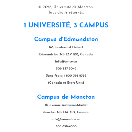
© 2026, Université de Moncton.
Tous droits réservés.
1 UNIVERSITÉ, 3 CAMPUS
Campus d'Edmundston
165, boulevard Hébert
Edmundston NB E3V 2S8, Canada
info@umce.ca
506 737-5049
Sans frais: 1 800 363-8336
(Canada et États-Unis)
Campus de Moncton
18, avenue Antonine-Maillet
Moncton NB E1A 3E9, Canada
info@umoncton.ca
506 858-4000