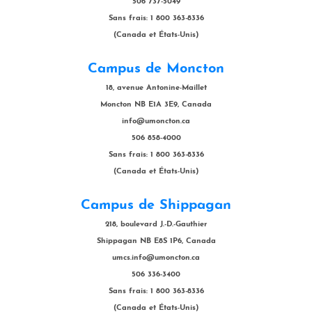
506 737-5049
Sans frais: 1 800 363-8336
(Canada et États-Unis)
Campus de Moncton
18, avenue Antonine-Maillet
Moncton NB E1A 3E9, Canada
info@umoncton.ca
506 858-4000
Sans frais: 1 800 363-8336
(Canada et États-Unis)
Campus de Shippagan
218, boulevard J.-D.-Gauthier
Shippagan NB E8S 1P6, Canada
umcs.info@umoncton.ca
506 336-3400
Sans frais: 1 800 363-8336
(Canada et États-Unis)