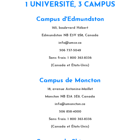
1 UNIVERSITÉ, 3 CAMPUS
Campus d'Edmundston
165, boulevard Hébert
Edmundston NB E3V 2S8, Canada
info@umce.ca
506 737-5049
Sans frais: 1 800 363-8336
(Canada et États-Unis)
Campus de Moncton
18, avenue Antonine-Maillet
Moncton NB E1A 3E9, Canada
info@umoncton.ca
506 858-4000
Sans frais: 1 800 363-8336
(Canada et États-Unis)