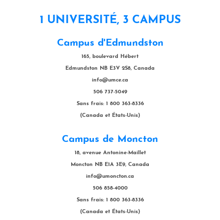
1 UNIVERSITÉ, 3 CAMPUS
Campus d'Edmundston
165, boulevard Hébert
Edmundston NB E3V 2S8, Canada
info@umce.ca
506 737-5049
Sans frais: 1 800 363-8336
(Canada et États-Unis)
Campus de Moncton
18, avenue Antonine-Maillet
Moncton NB E1A 3E9, Canada
info@umoncton.ca
506 858-4000
Sans frais: 1 800 363-8336
(Canada et États-Unis)