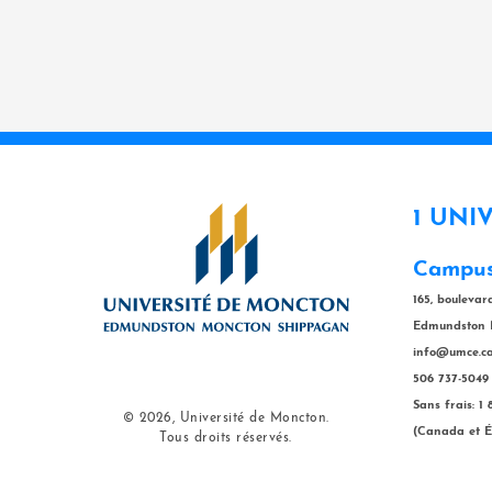
1 UNI
Campus
165, bouleva
Edmundston 
info@umce.c
506 737-5049
Sans frais: 1
© 2026, Université de Moncton.
(Canada et É
Tous droits réservés.