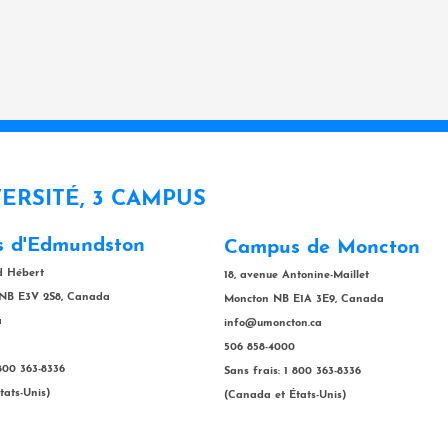
VERSITÉ, 3 CAMPUS
 d'Edmundston
Campus de Moncton
rd Hébert
18, avenue Antonine-Maillet
NB E3V 2S8, Canada
Moncton NB E1A 3E9, Canada
a
info@umoncton.ca
506 858-4000
 800 363-8336
Sans frais: 1 800 363-8336
tats-Unis)
(Canada et États-Unis)