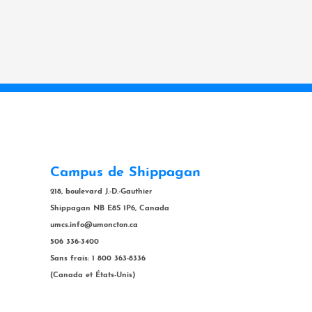
Campus de Shippagan
218, boulevard J.-D.-Gauthier
Shippagan NB E8S 1P6, Canada
umcs.info@umoncton.ca
506 336-3400
Sans frais: 1 800 363-8336
(Canada et États-Unis)