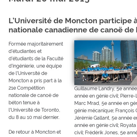
L’Université de Moncton participe 
nationale canadienne de canoë de
Formée majoritairement
d’étudiantes et
d’étudiants de la Faculté
d’ingénierie, une équipe
de l’Université de
Moncton a pris part à la
21e Compétition
Guillaume Landry, 5e année 
nationale de canoë de
année en génie civil; Pierre
béton tenue à
Marc Mrad, 5e année en géni
l’Université de Toronto,
génie mécanique; François G
du 8 au 10 mai dernier.
Jérémie Gallant, 5e année en
année en génie civil; Royat
De retour à Moncton et
civil; Frédérik Jones, 5e ann