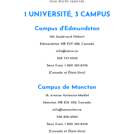
Tous droits réservés.
1 UNIVERSITÉ, 3 CAMPUS
Campus d'Edmundston
165, boulevard Hébert
Edmundston NB E3V 2S8, Canada
info@umce.ca
506 737-5049
Sans frais: 1 800 363-8336
(Canada et États-Unis)
Campus de Moncton
18, avenue Antonine-Maillet
Moncton NB E1A 3E9, Canada
info@umoncton.ca
506 858-4000
Sans frais: 1 800 363-8336
(Canada et États-Unis)