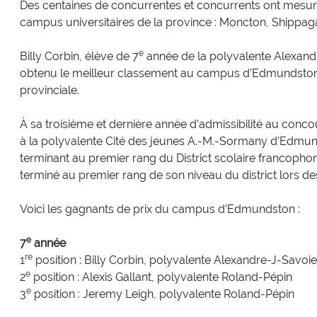
Des centaines de concurrentes et concurrents ont mesur
campus universitaires de la province : Moncton, Shippaga
e
Billy Corbin, élève de 7
année de la polyvalente Alexandr
obtenu le meilleur classement au campus d’Edmundsto
provinciale.
À sa troisième et dernière année d’admissibilité au conco
à la polyvalente Cité des jeunes A.-M.-Sormany d’Edmunds
terminant au premier rang du District scolaire francopho
terminé au premier rang de son niveau du district lors de
Voici les gagnants de prix du campus d’Edmundston :
e
7
année
re
1
position : Billy Corbin, polyvalente Alexandre-J-Savoie
e
2
position : Alexis Gallant, polyvalente Roland-Pépin
e
3
position : Jeremy Leigh, polyvalente Roland-Pépin