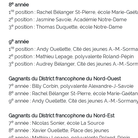
e
8
année
re
1
position : Rachel Bélanger St-Pierre, école Marie-Gaé
e
2
position : Jasmine Savoie, Académie Notre-Dame
e
3
position : Thomas Duquette, école Notre-Dame
e
9
année
re
1
position : Andy Ouellette, Cité des jeunes A.-M.-Sorm
e
2
position : Mathieu Lepage, polyvalente Roland-Pépin
e
3
position : Audrey Bélanger, Cité des jeunes A.-M.-So
Gagnants du District francophone du Nord-Ouest
e
7
année : Billy Corbin, polyvalente Alexandre-J-Savoie
e
8
année : Rachel Bélanger St-Pierre, école Marie-Gaéta
e
9
année : Andy Ouellette, Cité des jeunes A.-M.-Sorman
Gagnants du District francophone du Nord-Est
e
7
année : Nicolas Sonier, école La Source
e
8
année : Xavier Ouellette, Place des jeunes
e
9
année : Mathieu Lepage, polyvalente Roland-Pépin