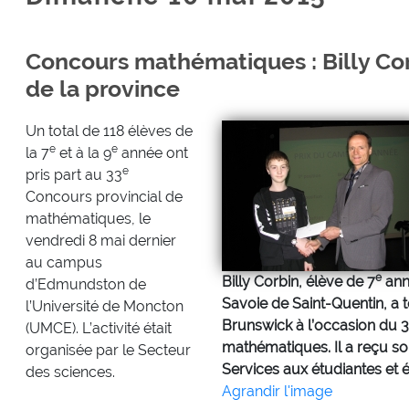
Concours mathématiques : Billy Co
de la province
Un total de 118 élèves de
e
e
la 7
et à la 9
année ont
e
pris part au 33
Concours provincial de
mathématiques, le
vendredi 8 mai dernier
au campus
e
Billy Corbin, élève de 7
ann
d’Edmundston de
Savoie de Saint-Quentin, a 
l’Université de Moncton
Brunswick à l’occasion du 
(UMCE). L’activité était
mathématiques. Il a reçu so
organisée par le Secteur
Services aux étudiantes et é
des sciences.
Agrandir l'image