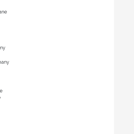
tane
any
rmany
ne
y