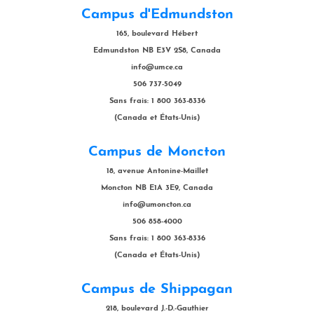
Campus d'Edmundston
165, boulevard Hébert
Edmundston NB E3V 2S8, Canada
info@umce.ca
506 737-5049
Sans frais: 1 800 363-8336
(Canada et États-Unis)
Campus de Moncton
18, avenue Antonine-Maillet
Moncton NB E1A 3E9, Canada
info@umoncton.ca
506 858-4000
Sans frais: 1 800 363-8336
(Canada et États-Unis)
Campus de Shippagan
218, boulevard J.-D.-Gauthier