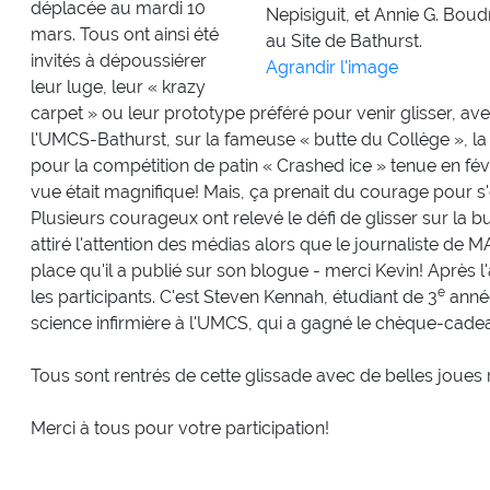
déplacée au mardi 10
Nepisiguit, et Annie G. Bou
mars. Tous ont ainsi été
au Site de Bathurst.
invités à dépoussiérer
Agrandir l'image
leur luge, leur « krazy
carpet » ou leur prototype préféré pour venir glisser, avec
l'UMCS-Bathurst, sur la fameuse « butte du Collège », la
pour la compétition de patin « Crashed ice » tenue en févr
vue était magnifique! Mais, ça prenait du courage pour s'é
Plusieurs courageux ont relevé le défi de glisser sur la but
attiré l'attention des médias alors que le journaliste de
place qu'il a publié sur son blogue - merci Kevin! Après l'a
e
les participants. C'est Steven Kennah, étudiant de 3
anné
science infirmière à l'UMCS, qui a gagné le chèque-cadeau
Tous sont rentrés de cette glissade avec de belles joues r
Merci à tous pour votre participation!