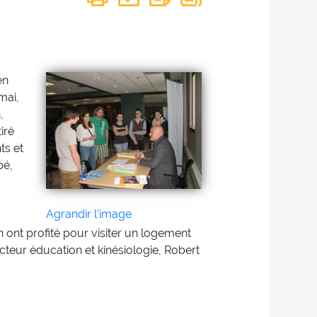
en
mai,
,
iré
ts et
pé,
Agrandir l'image
n ont profité pour visiter un logement
ecteur éducation et kinésiologie, Robert