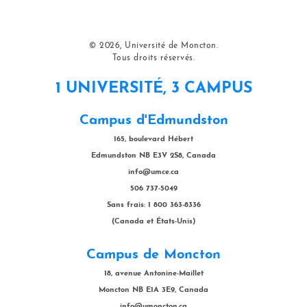
© 2026, Université de Moncton.
Tous droits réservés.
1 UNIVERSITÉ, 3 CAMPUS
Campus d'Edmundston
165, boulevard Hébert
Edmundston NB E3V 2S8, Canada
info@umce.ca
506 737-5049
Sans frais: 1 800 363-8336
(Canada et États-Unis)
Campus de Moncton
18, avenue Antonine-Maillet
Moncton NB E1A 3E9, Canada
info@umoncton.ca