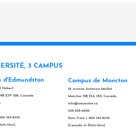
VERSITÉ, 3 CAMPUS
 d'Edmundston
Campus de Moncton
rd Hébert
18, avenue Antonine-Maillet
NB E3V 2S8, Canada
Moncton NB E1A 3E9, Canada
a
info@umoncton.ca
506 858-4000
 800 363-8336
Sans frais: 1 800 363-8336
tats-Unis)
(Canada et États-Unis)