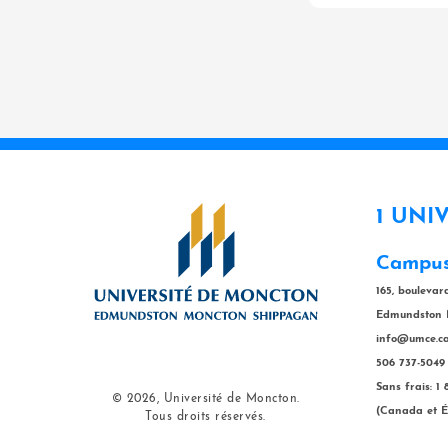
1 UNI
Campus
165, bouleva
Edmundston 
info@umce.c
506 737-5049
Sans frais: 1
© 2026, Université de Moncton.
(Canada et É
Tous droits réservés.