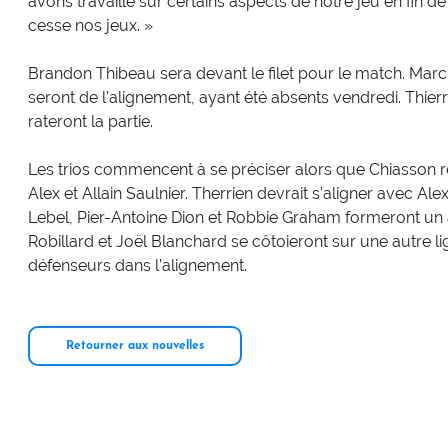
avons travaillé sur certains aspects de notre jeu en fin 
cesse nos jeux. »
Brandon Thibeau sera devant le filet pour le match. Mar
seront de l’alignement, ayant été absents vendredi. Thie
rateront la partie.
Les trios commencent à se préciser alors que Chiasson re
Alex et Allain Saulnier. Therrien devrait s’aligner avec A
Lebel, Pier-Antoine Dion et Robbie Graham formeront un au
Robillard et Joël Blanchard se côtoieront sur une autre lign
défenseurs dans l’alignement.
Retourner aux nouvelles