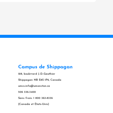
Campus de Shippagan
218, boulevard J.-D.-Gauthier
Shippagan NB E8S 1P6, Canada
umcs.info@umoncton.ca
506 336-3400
Sans frais: 1 800 363-8336
(Canada et États-Unis)