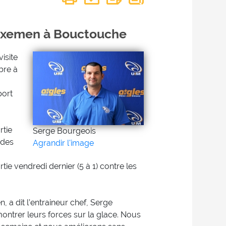
s Axemen à Bouctouche
isite
bre à
port
rtie
Serge Bourgeois
 des
Agrandir l'image
ie vendredi dernier (5 à 1) contre les
a dit l’entraineur chef, Serge
ontrer leurs forces sur la glace. Nous