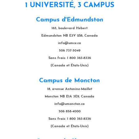
1 UNIVERSITÉ, 3 CAMPUS
Campus d'Edmundston
165, boulevard Hébert
Edmundston NB E3V 2S8, Canada
info@umce.ca
506 737-5049
Sans frais: 1 800 363-8336
(Canada et États-Unis)
Campus de Moncton
18, avenue Antonine-Maillet
Moncton NB E1A 3E9, Canada
info@umoncton.ca
506 858-4000
Sans frais: 1 800 363-8336
(Canada et États-Unis)