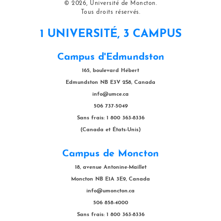
© 2026, Université de Moncton.
Tous droits réservés.
1 UNIVERSITÉ, 3 CAMPUS
Campus d'Edmundston
165, boulevard Hébert
Edmundston NB E3V 2S8, Canada
info@umce.ca
506 737-5049
Sans frais: 1 800 363-8336
(Canada et États-Unis)
Campus de Moncton
18, avenue Antonine-Maillet
Moncton NB E1A 3E9, Canada
info@umoncton.ca
506 858-4000
Sans frais: 1 800 363-8336