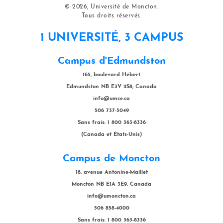
© 2026, Université de Moncton.
Tous droits réservés.
1 UNIVERSITÉ, 3 CAMPUS
Campus d'Edmundston
165, boulevard Hébert
Edmundston NB E3V 2S8, Canada
info@umce.ca
506 737-5049
Sans frais: 1 800 363-8336
(Canada et États-Unis)
Campus de Moncton
18, avenue Antonine-Maillet
Moncton NB E1A 3E9, Canada
info@umoncton.ca
506 858-4000
Sans frais: 1 800 363-8336