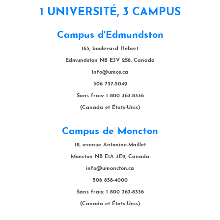
1 UNIVERSITÉ, 3 CAMPUS
Campus d'Edmundston
165, boulevard Hébert
Edmundston NB E3V 2S8, Canada
info@umce.ca
506 737-5049
Sans frais: 1 800 363-8336
(Canada et États-Unis)
Campus de Moncton
18, avenue Antonine-Maillet
Moncton NB E1A 3E9, Canada
info@umoncton.ca
506 858-4000
Sans frais: 1 800 363-8336
(Canada et États-Unis)