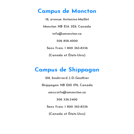
Campus de Moncton
18, avenue Antonine-Maillet
Moncton NB E1A 3E9, Canada
info@umoncton.ca
506 858-4000
Sans frais: 1 800 363-8336
(Canada et États-Unis)
Campus de Shippagan
218, boulevard J.-D.-Gauthier
Shippagan NB E8S 1P6, Canada
umcs.info@umoncton.ca
506 336-3400
Sans frais: 1 800 363-8336
(Canada et États-Unis)