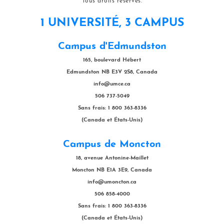
Tous droits réservés.
1 UNIVERSITÉ, 3 CAMPUS
Campus d'Edmundston
165, boulevard Hébert
Edmundston NB E3V 2S8, Canada
info@umce.ca
506 737-5049
Sans frais: 1 800 363-8336
(Canada et États-Unis)
Campus de Moncton
18, avenue Antonine-Maillet
Moncton NB E1A 3E9, Canada
info@umoncton.ca
506 858-4000
Sans frais: 1 800 363-8336
(Canada et États-Unis)