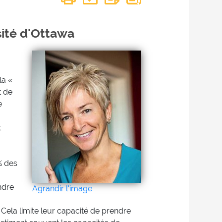
sité d'Ottawa
la «
t de
e
t
% des
ndre
Agrandir l'image
. Cela limite leur capacité de prendre