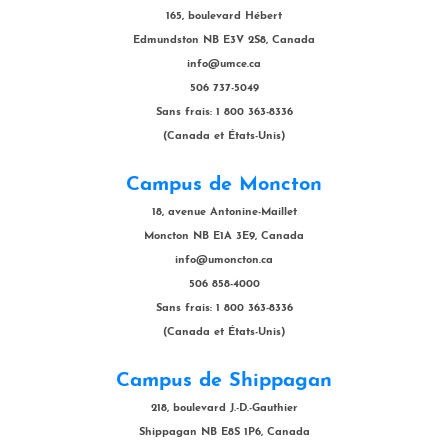
165, boulevard Hébert
Edmundston NB E3V 2S8, Canada
info@umce.ca
506 737-5049
Sans frais: 1 800 363-8336
(Canada et États-Unis)
Campus de Moncton
18, avenue Antonine-Maillet
Moncton NB E1A 3E9, Canada
info@umoncton.ca
506 858-4000
Sans frais: 1 800 363-8336
(Canada et États-Unis)
Campus de Shippagan
218, boulevard J.-D.-Gauthier
Shippagan NB E8S 1P6, Canada