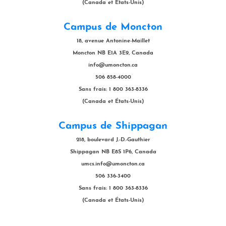
(Canada et États-Unis)
Campus de Moncton
18, avenue Antonine-Maillet
Moncton NB E1A 3E9, Canada
info@umoncton.ca
506 858-4000
Sans frais: 1 800 363-8336
(Canada et États-Unis)
Campus de Shippagan
218, boulevard J.-D.-Gauthier
Shippagan NB E8S 1P6, Canada
umcs.info@umoncton.ca
506 336-3400
Sans frais: 1 800 363-8336
(Canada et États-Unis)