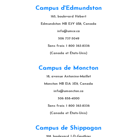
Campus d'Edmundston
165, boulevard Hébert
Edmundston NB E3V 2S8, Canada
info@umce.ca
506 737-5049
Sans frais: 1 800 363-8336
(Canada et États-Unis)
Campus de Moncton
18, avenue Antonine-Maillet
Moncton NB E1A 3E9, Canada
info@umoncton.ca
506 858-4000
Sans frais: 1 800 363-8336
(Canada et États-Unis)
Campus de Shippagan
218, boulevard J.-D.-Gauthier