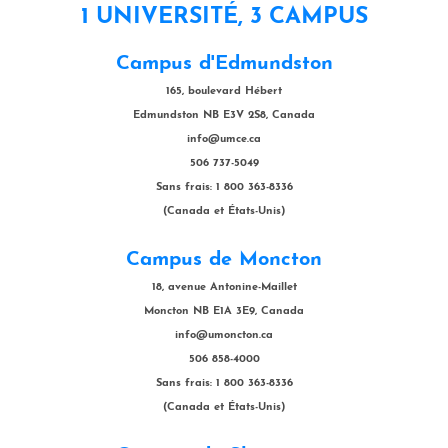
1 UNIVERSITÉ, 3 CAMPUS
Campus d'Edmundston
165, boulevard Hébert
Edmundston NB E3V 2S8, Canada
info@umce.ca
506 737-5049
Sans frais: 1 800 363-8336
(Canada et États-Unis)
Campus de Moncton
18, avenue Antonine-Maillet
Moncton NB E1A 3E9, Canada
info@umoncton.ca
506 858-4000
Sans frais: 1 800 363-8336
(Canada et États-Unis)