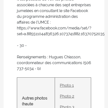
associées à chacune des sept entreprises
jumelées en consultant le site Facebook
du programme administration des
affaires de l’UMCE :
https://www.facebook.com/media/set/?
set=a.885511044836326.1073741882.163707520350
- 30 -
Renseignements : Hugues Chiasson,
coordonnateur des communications (506
737-5034 - b)
Photo 1
Photo 2
Autres photos
(haute
Photo 3