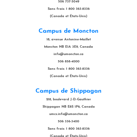
506 737-5049
Sans frais: 1 800 363-8336
(Canada et États-Unis)
Campus de Moncton
18, avenue Antonine-Maillet
Moncton NB E1A 3E9, Canada
info@umoncton.ca
506 858-4000
Sans frais: 1 800 363-8336
(Canada et États-Unis)
Campus de Shippagan
218, boulevard J.-D.-Gauthier
Shippagan NB E8S 1P6, Canada
umcs.info@umoncton.ca
506 336-3400
Sans frais: 1 800 363-8336
(Canada et États-Unis)