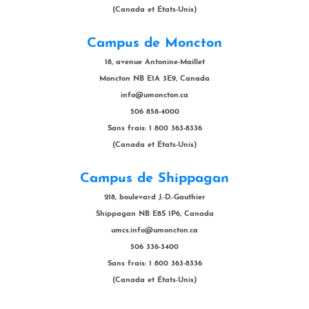
(Canada et États-Unis)
Campus de Moncton
18, avenue Antonine-Maillet
Moncton NB E1A 3E9, Canada
info@umoncton.ca
506 858-4000
Sans frais: 1 800 363-8336
(Canada et États-Unis)
Campus de Shippagan
218, boulevard J.-D.-Gauthier
Shippagan NB E8S 1P6, Canada
umcs.info@umoncton.ca
506 336-3400
Sans frais: 1 800 363-8336
(Canada et États-Unis)