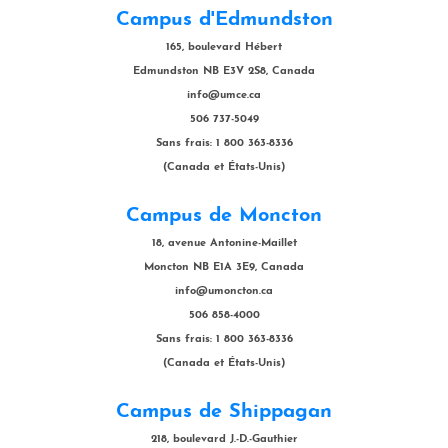
Campus d'Edmundston
165, boulevard Hébert
Edmundston NB E3V 2S8, Canada
info@umce.ca
506 737-5049
Sans frais: 1 800 363-8336
(Canada et États-Unis)
Campus de Moncton
18, avenue Antonine-Maillet
Moncton NB E1A 3E9, Canada
info@umoncton.ca
506 858-4000
Sans frais: 1 800 363-8336
(Canada et États-Unis)
Campus de Shippagan
218, boulevard J.-D.-Gauthier