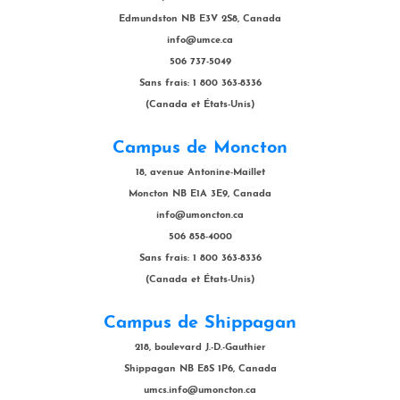
Edmundston NB E3V 2S8, Canada
info@umce.ca
506 737-5049
Sans frais: 1 800 363-8336
(Canada et États-Unis)
Campus de Moncton
18, avenue Antonine-Maillet
Moncton NB E1A 3E9, Canada
info@umoncton.ca
506 858-4000
Sans frais: 1 800 363-8336
(Canada et États-Unis)
Campus de Shippagan
218, boulevard J.-D.-Gauthier
Shippagan NB E8S 1P6, Canada
umcs.info@umoncton.ca