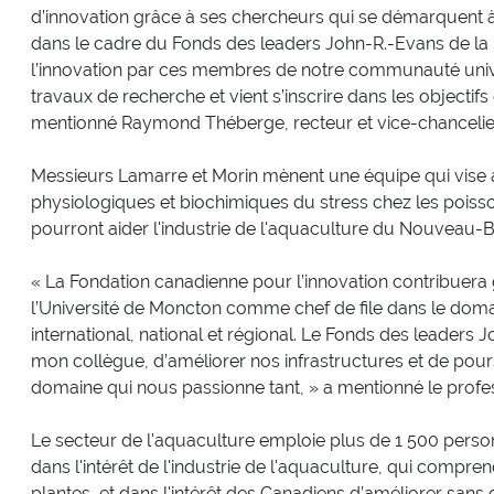
d’innovation grâce à ses chercheurs qui se démarquent 
dans le cadre du Fonds des leaders John-R.-Evans de la
l’innovation par ces membres de notre communauté univer
travaux de recherche et vient s’inscrire dans les objectifs
mentionné Raymond Théberge, recteur et vice-chancelier
Messieurs Lamarre et Morin mènent une équipe qui vise à 
physiologiques et biochimiques du stress chez les poiss
pourront aider l'industrie de l'aquaculture du Nouveau-B
« La Fondation canadienne pour l’innovation contribuera 
l’Université de Moncton comme chef de file dans le doma
international, national et régional. Le Fonds des leaders
mon collègue, d’améliorer nos infrastructures et de pou
domaine qui nous passionne tant, » a mentionné le prof
Le secteur de l'aquaculture emploie plus de 1 500 pers
dans l'intérêt de l'industrie de l'aquaculture, qui compre
plantes, et dans l'intérêt des Canadiens d’améliorer san