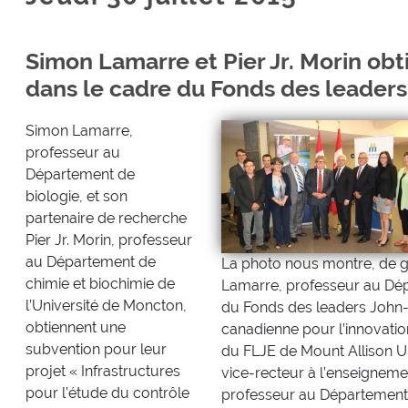
Simon Lamarre et Pier Jr. Morin ob
dans le cadre du Fonds des leaders
Simon Lamarre,
professeur au
Département de
biologie, et son
partenaire de recherche
Pier Jr. Morin, professeur
au Département de
La photo nous montre, de ga
chimie et biochimie de
Lamarre, professeur au Dép
l’Université de Moncton,
du Fonds des leaders John-
obtiennent une
canadienne pour l’innovation
subvention pour leur
du FLJE de Mount Allison Uni
projet « Infrastructures
vice-recteur à l’enseignement
pour l’étude du contrôle
professeur au Département d