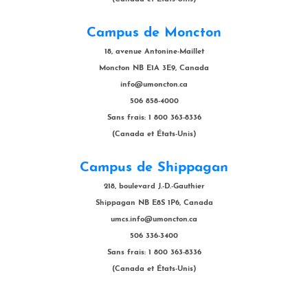
Campus de Moncton
18, avenue Antonine-Maillet
Moncton NB E1A 3E9, Canada
info@umoncton.ca
506 858-4000
Sans frais: 1 800 363-8336
(Canada et États-Unis)
Campus de Shippagan
218, boulevard J.-D.-Gauthier
Shippagan NB E8S 1P6, Canada
umcs.info@umoncton.ca
506 336-3400
Sans frais: 1 800 363-8336
(Canada et États-Unis)