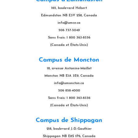
165, boulevard Hébert
Edmundston NB E3V 2S8, Canada
info@umce.ca
506 737-5049
Sans frais: 1 800 363-8336
(Canada et États-Unis)
Campus de Moncton
18, avenue Antonine-Maillet
Moncton NB E1A 3E9, Canada
info@umoncton.ca
506 858-4000
Sans frais: 1 800 363-8336
(Canada et États-Unis)
Campus de Shippagan
218, boulevard J.-D.-Gauthier
Shippagan NB E8S 1P6, Canada