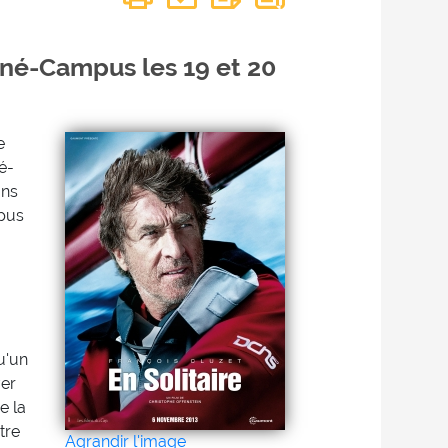
né-Campus les 19 et 20
e
é-
ans
mpus
u'un
ver
e la
tre
Agrandir l'image