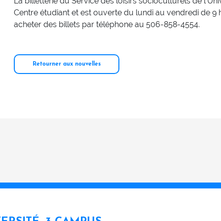
La billetterie du Service des loisirs socioculturels de l’U
Centre étudiant et est ouverte du lundi au vendredi de 9 
acheter des billets par téléphone au 506-858-4554.
Retourner aux nouvelles