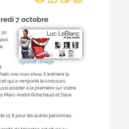
credi 7 octobre
s 20
mpus
e,
Agrandir l'image
t
chain
one man show
. Il animera la
ucet qui a remporté le concours
ussi assister à la première sur scène
s Marc-André Robichaud et Dave
t de 15 $ pour les autres personnes.