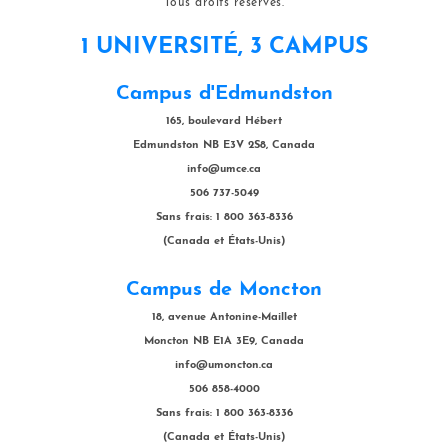
Tous droits réservés.
1 UNIVERSITÉ, 3 CAMPUS
Campus d'Edmundston
165, boulevard Hébert
Edmundston NB E3V 2S8, Canada
info@umce.ca
506 737-5049
Sans frais: 1 800 363-8336
(Canada et États-Unis)
Campus de Moncton
18, avenue Antonine-Maillet
Moncton NB E1A 3E9, Canada
info@umoncton.ca
506 858-4000
Sans frais: 1 800 363-8336
(Canada et États-Unis)