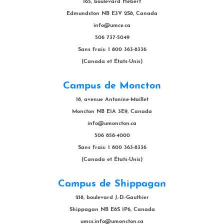
165, boulevard Hébert
Edmundston NB E3V 2S8, Canada
info@umce.ca
506 737-5049
Sans frais: 1 800 363-8336
(Canada et États-Unis)
Campus de Moncton
18, avenue Antonine-Maillet
Moncton NB E1A 3E9, Canada
info@umoncton.ca
506 858-4000
Sans frais: 1 800 363-8336
(Canada et États-Unis)
Campus de Shippagan
218, boulevard J.-D.-Gauthier
Shippagan NB E8S 1P6, Canada
umcs.info@umoncton.ca