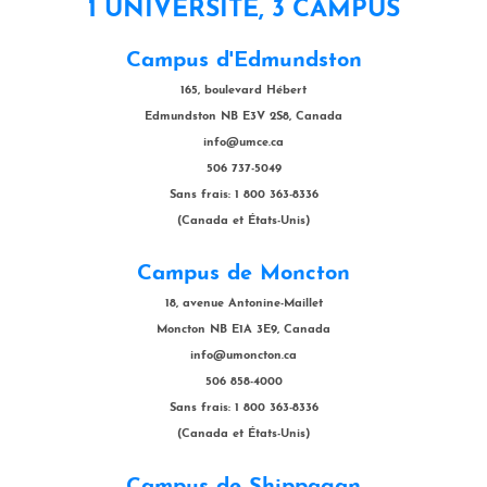
1 UNIVERSITÉ, 3 CAMPUS
Campus d'Edmundston
165, boulevard Hébert
Edmundston NB E3V 2S8, Canada
info@umce.ca
506 737-5049
Sans frais: 1 800 363-8336
(Canada et États-Unis)
Campus de Moncton
18, avenue Antonine-Maillet
Moncton NB E1A 3E9, Canada
info@umoncton.ca
506 858-4000
Sans frais: 1 800 363-8336
(Canada et États-Unis)