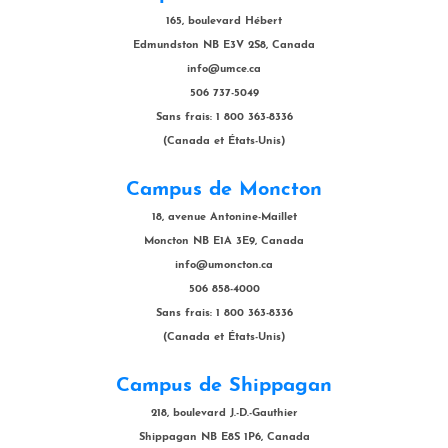
165, boulevard Hébert
Edmundston NB E3V 2S8, Canada
info@umce.ca
506 737-5049
Sans frais: 1 800 363-8336
(Canada et États-Unis)
Campus de Moncton
18, avenue Antonine-Maillet
Moncton NB E1A 3E9, Canada
info@umoncton.ca
506 858-4000
Sans frais: 1 800 363-8336
(Canada et États-Unis)
Campus de Shippagan
218, boulevard J.-D.-Gauthier
Shippagan NB E8S 1P6, Canada