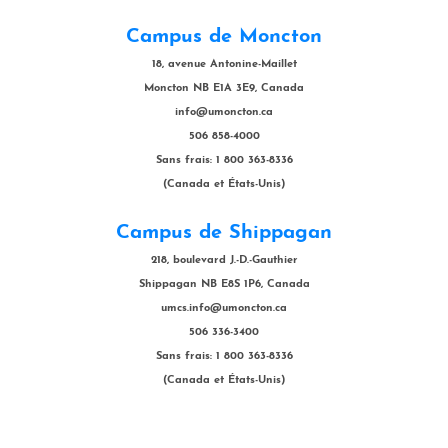
Campus de Moncton
18, avenue Antonine-Maillet
Moncton NB E1A 3E9, Canada
info@umoncton.ca
506 858-4000
Sans frais: 1 800 363-8336
(Canada et États-Unis)
Campus de Shippagan
218, boulevard J.-D.-Gauthier
Shippagan NB E8S 1P6, Canada
umcs.info@umoncton.ca
506 336-3400
Sans frais: 1 800 363-8336
(Canada et États-Unis)