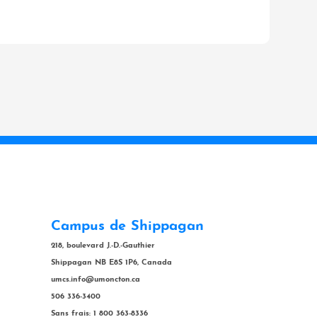
Campus de Shippagan
218, boulevard J.-D.-Gauthier
Shippagan NB E8S 1P6, Canada
umcs.info@umoncton.ca
506 336-3400
Sans frais: 1 800 363-8336