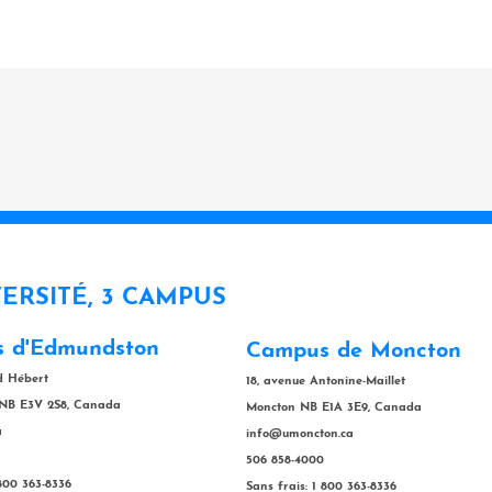
VERSITÉ, 3 CAMPUS
 d'Edmundston
Campus de Moncton
rd Hébert
18, avenue Antonine-Maillet
NB E3V 2S8, Canada
Moncton NB E1A 3E9, Canada
a
info@umoncton.ca
506 858-4000
 800 363-8336
Sans frais: 1 800 363-8336