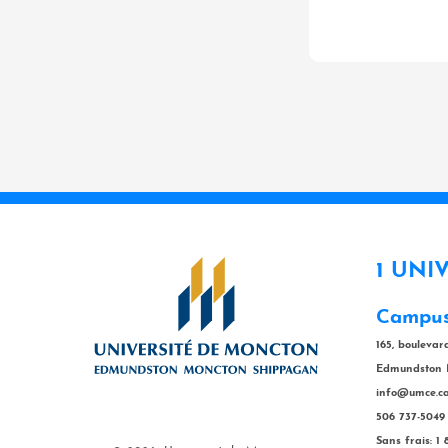
1 UNI
Campus
165, bouleva
Edmundston 
info@umce.c
506 737-5049
Sans frais: 1