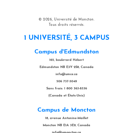
© 2026, Université de Moncton.
Tous droits réservés.
1 UNIVERSITÉ, 3 CAMPUS
Campus d'Edmundston
165, boulevard Hébert
Edmundston NB E3V 2S8, Canada
info@umce.ca
506 737-5049
Sans frais: 1 800 363-8336
(Canada et États-Unis)
Campus de Moncton
18, avenue Antonine-Maillet
Moncton NB E1A 3E9, Canada
info@umoncton.ca